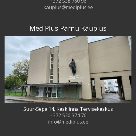
+372 538 760 96
kauplus@mediplus.ee
MediPlus Pärnu Kauplus
Suur-Sepa 14, Kesklinna Tervisekeskus
+372 530 374 76
info@mediplus.ee