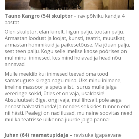
Tauno Kangro (54) skulptor
– ravipõlviku kandja 4
aastat
Olen skulptor, elan kiirelt, liigun palju, töötan palju.
Armastan loodust ja loojat, kunsti, teatrit, muusikat,
armastan hommikuid ja päikesetõuse. Ma jõuan palju,
sest teen palju. Kogu selle imelise kaose pöörises on
mul minu inimesed, kes mind hoiavad ja head nõu
annavad.
Mulle meeldib kui inimesed teevad oma tööd
samasuguse kirega nagu mina. Üks minu inimene,
imeline massöör ja spetsialist, surus mulle jalga
vereringe sokid, ütles et on vaja, usaldasin!
Absuluutselt õige, ongi vaja, mul lihtsalt pole aega
ennast halvasti tunda! Ja nendes sokkides tunnen end
nii hästi. Pealegi on nad ilusad, mu naine soovitas need
mul ka teatrisse ülikonna juurde jalga panna!
Juhan (64) raamatupidaja –
ravisuka igapäevane