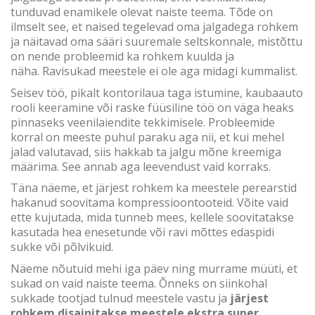
tunduvad enamikele olevat naiste teema. Tõde on
ilmselt see, et naised tegelevad oma jalgadega rohkem
ja näitavad oma sääri suuremale seltskonnale, mistõttu
on nende probleemid ka rohkem kuulda ja
näha. Ravisukad meestele ei ole aga midagi kummalist.
Seisev töö, pikalt kontorilaua taga istumine, kaubaauto
rooli keeramine või raske füüsiline töö on väga heaks
pinnaseks veenilaiendite tekkimisele. Probleemide
korral on meeste puhul paraku aga nii, et kui mehel
jalad valutavad, siis hakkab ta jalgu mõne kreemiga
määrima. See annab aga leevendust vaid korraks.
Täna näeme, et järjest rohkem ka meestele perearstid
hakanud soovitama kompressioontooteid. Võite vaid
ette kujutada, mida tunneb mees, kellele soovitatakse
kasutada hea enesetunde või ravi mõttes edaspidi
sukke või põlvikuid.
Näeme nõutuid mehi iga päev ning murrame müüti, et
sukad on vaid naiste teema. Õnneks on siinkohal
sukkade tootjad tulnud meestele vastu ja
järjest
rohkem disainitakse meestele ekstra super