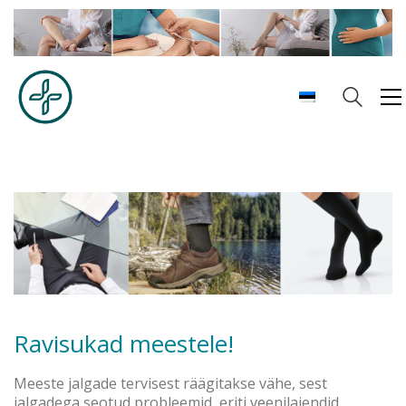
Ravisukad meestele!
Meeste jalgade tervisest räägitakse vähe, sest
jalgadega seotud probleemid, eriti veenilaiendid,