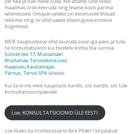
ole hea ja tule meile külla. Me aitame Sind selles
maailmas orienteeruda ning leiame koos parima
lahendused. Omapäi valides on eksimused lihtsad
tekkima ning nii võid saada ebamugava esimese
kogemuse.
MEIE kauplustesse võid asutuda sisse iga päev ja tulla
nii konsultatsiooni kui toodete kohta lisa uurima.
Sütiste tee 17, Mustamäel
Mustamäe Tervisekeskuses
Haapsalu Kaubamajas
:
Pärnus, Tervis SPA
lähedal
Kui Sa ei ela meie kaupluste kandis, siis kandis, siis tule
konsultatsioonipäevale.
Loe: KONSULTATSIOONID ÜLE EESTI
Loe lisaks ka tromboosiarst Aire Põder’i kirjutatud