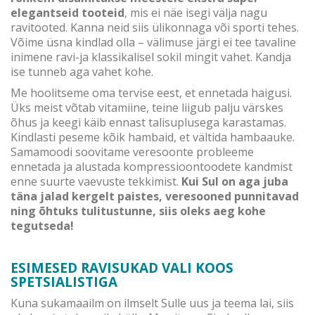
elegantseid tooteid
, mis ei näe isegi välja nagu
ravitooted. Kanna neid siis ülikonnaga või sporti tehes.
Võime üsna kindlad olla – välimuse järgi ei tee tavaline
inimene ravi-ja klassikalisel sokil mingit vahet. Kandja
ise tunneb aga vahet kohe.
Me hoolitseme oma tervise eest, et ennetada haigusi.
Üks meist võtab vitamiine, teine liigub palju värskes
õhus ja keegi käib ennast talisuplusega karastamas.
Kindlasti peseme kõik hambaid, et vältida hambaauke.
Samamoodi soovitame veresoonte probleeme
ennetada ja alustada kompressioontoodete kandmist
enne suurte vaevuste tekkimist.
Kui Sul on aga juba
täna jalad kergelt paistes, veresooned punnitavad
ning õhtuks tulitustunne, siis oleks aeg kohe
tegutseda!
ESIMESED
RAVISUKAD VALI KOOS
SPETSIALISTIGA
Kuna sukamaailm on ilmselt Sulle uus ja teema lai, siis