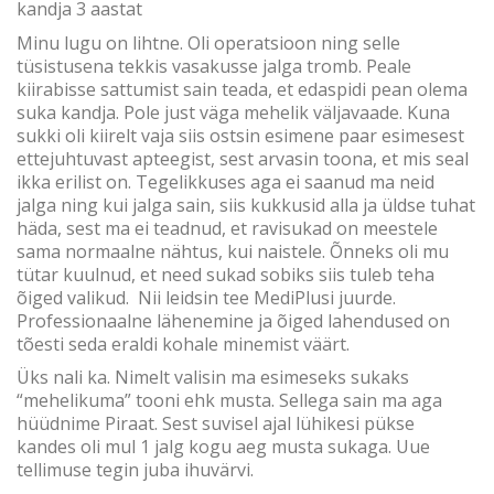
kandja 3 aastat
Minu lugu on lihtne. Oli operatsioon ning selle
tüsistusena tekkis vasakusse jalga tromb. Peale
kiirabisse sattumist sain teada, et edaspidi pean olema
suka kandja. Pole just väga mehelik väljavaade. Kuna
sukki oli kiirelt vaja siis ostsin esimene paar esimesest
ettejuhtuvast apteegist, sest arvasin toona, et mis seal
ikka erilist on. Tegelikkuses aga ei saanud ma neid
jalga ning kui jalga sain, siis kukkusid alla ja üldse tuhat
häda, sest ma ei teadnud, et ravisukad on meestele
sama normaalne nähtus, kui naistele. Õnneks oli mu
tütar kuulnud, et need sukad sobiks siis tuleb teha
õiged valikud. Nii leidsin tee MediPlusi juurde.
Professionaalne lähenemine ja õiged lahendused on
tõesti seda eraldi kohale minemist väärt.
Üks nali ka. Nimelt valisin ma esimeseks sukaks
“mehelikuma” tooni ehk musta. Sellega sain ma aga
hüüdnime Piraat. Sest suvisel ajal lühikesi pükse
kandes oli mul 1 jalg kogu aeg musta sukaga. Uue
tellimuse tegin juba ihuvärvi.